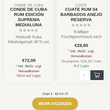
CONDE DE CUBA
CUATE
CONDE DE CUBA
CUATE RUM 04
RUM EDICIÓN
BARBADOS ANEJO
SUPREMA
RESERVA
MEDIALUNA
Kräftiger
Fruchtgeschmack nach
Herkunft: Kuba
vollreifen Bananen und
Alkoholgehalt: 40 % vol.
€28,90
Mangos. Intensive Note
Inhalt: 70 cl
* Inkl. MwSt. zzgl.
von...
Charakter: Fruchtig, sü...
Versandkosten
€72,00
Grundpreis: €34,10 / Liter
Auf Lager
* Inkl. MwSt. zzgl.
Versandkosten
Nicht auf Lager
Zeige
1
-
12
von 29
MEHR ANZEIGEN