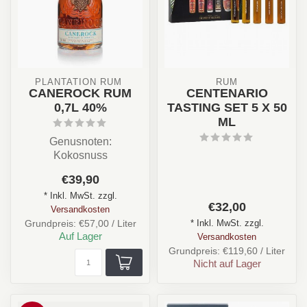
PLANTATION RUM 
RUM
CANEROCK RUM
CENTENARIO
0,7L 40%
TASTING SET 5 X 50
ML
Genusnoten:
Kokosnuss
Ingwer
€39,90
Gewürze
* Inkl. MwSt. zzgl.
€32,00
Versandkosten
* Inkl. MwSt. zzgl.
Grundpreis: €57,00 / Liter
Auf Lager
Versandkosten
Grundpreis: €119,60 / Liter
Nicht auf Lager