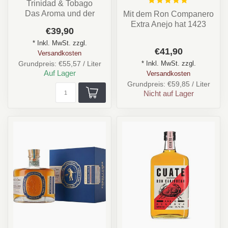
Trinidad & Tobago
Das Aroma und der
Mit dem Ron Companero
Geschmack des
Extra Anejo hat 1423
€39,90
Companero Ron Elixir
World Class Spirits den
* Inkl. MwSt. zzgl.
Orange z...
Panama column...
€41,90
Versandkosten
* Inkl. MwSt. zzgl.
Grundpreis: €55,57 / Liter
Auf Lager
Versandkosten
Grundpreis: €59,85 / Liter
Nicht auf Lager