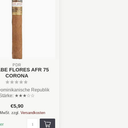
PDR
ABE FLORES AFR 75
CORONA
Dominikanische Republik
Stärke: ★★★☆☆
 Cremig, Kakao, Kaffee
€5,90
Form...
. MwSt. zzgl.
Versandkosten
er