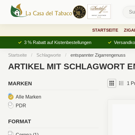
STARTSEITE
ZIGA
3 % Rabatt auf Kistenbestellungen
Versandkos
Startseite
/
Schlagworte
/
entspannter Zigarrengenuss
ARTIKEL MIT SCHLAGWORT 
MARKEN
1
Pr
Alle Marken
PDR
FORMAT
Corona
(1)