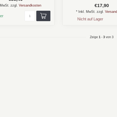
...
€17,90
. MwSt. zzgl.
Versandkosten
* Inkl. MwSt. zzgl.
Versand
er
Nicht auf Lager
Zeige
1
-
3
von 3