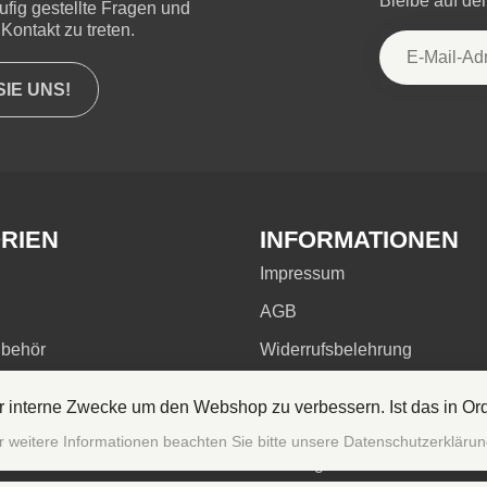
Bleibe auf d
ufig gestellte Fragen und
Kontakt zu treten.
IE UNS!
RIEN
INFORMATIONEN
Impressum
AGB
ubehör
Widerrufsbelehrung
rte Zigarren
Datenschutzerklärung
ür interne Zwecke um den Webshop zu verbessern. Ist das in O
Versandkosten & Zahlung
r weitere Informationen beachten Sie bitte unsere Datenschutzerklärun
Zahlungsarten