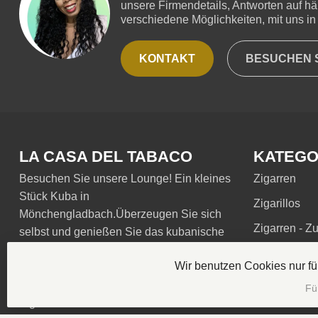
unsere Firmendetails, Antworten auf hä
verschiedene Möglichkeiten, mit uns in 
KONTAKT
BESUCHEN S
LA CASA DEL TABACO
KATEGO
Besuchen Sie unsere Lounge! Ein kleines
Zigarren
Stück Kuba in
Zigarillos
Mönchengladbach.Überzeugen Sie sich
Zigarren - Z
selbst und genießen Sie das kubanische
Ambiente in die Lounge . Wir bieten die
Personalisie
Wir benutzen Cookies nur f
beste Kubanische Zigarren an, sowie
frische Zigarren von unseren
Fü
Zigarrenrollerinnen.