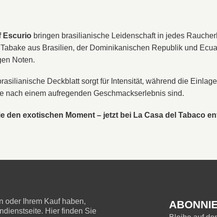
f Escurio
bringen brasilianische Leidenschaft in jedes Rauche
Tabake aus Brasilien, der Dominikanischen Republik und Ecua
igen Noten.
rasilianische Deckblatt sorgt für Intensität, während die Einlag
he nach einem aufregenden Geschmackserlebnis sind.
e den exotischen Moment – jetzt bei La Casa del Tabaco e
 oder Ihrem Kauf haben,
ABONNIE
ienstseite. Hier finden Sie