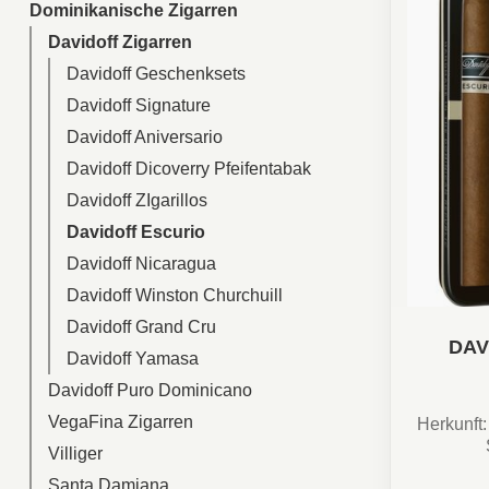
Dominikanische Zigarren
Davidoff Zigarren
Davidoff Geschenksets
Davidoff Signature
Davidoff Aniversario
Davidoff Dicoverry Pfeifentabak
Davidoff ZIgarillos
Davidoff Escurio
Davidoff Nicaragua
Davidoff Winston Churchuill
Davidoff Grand Cru
DAV
Davidoff Yamasa
Davidoff Puro Dominicano
VegaFina Zigarren
Herkunft
Villiger
Aroma:
Santa Damiana