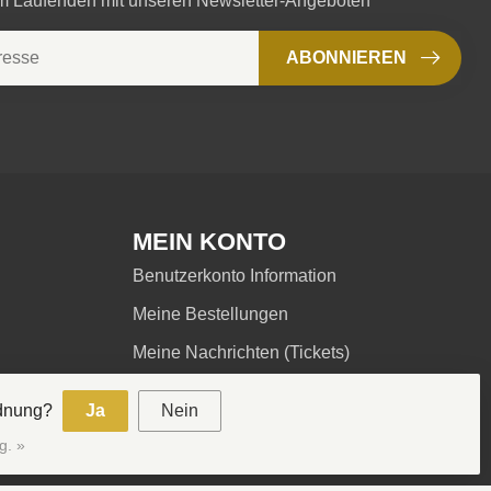
em Laufenden mit unseren Newsletter-Angeboten
ABONNIEREN
MEIN KONTO
Benutzerkonto Information
Meine Bestellungen
Meine Nachrichten (Tickets)
Mein Wunschzettel
rdnung?
Ja
Nein
Vergleichen
g. »
Alle Produkte