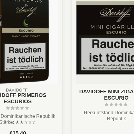
DAVIDOFF 
DAVIDOFF MINI ZIG
IDOFF PRIMEROS
ESCURIO
ESCURIOS
Herkunftsland Dominik
: Dominikanische Republik
Republik
Stärke: ★★☆☆☆
Länge 84mm
 Cremig, Erdig, Kaffee
€35,40