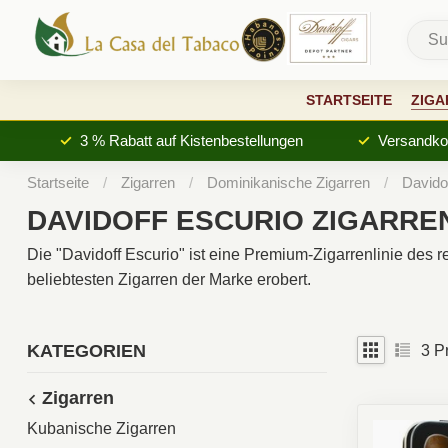
STARTSEITE
ZIGA
3 % Rabatt auf Kistenbestellungen
Versandkos
Startseite
/
Zigarren
/
Dominikanische Zigarren
/
Davido
DAVIDOFF ESCURIO ZIGARRE
Die "Davidoff Escurio" ist eine Premium-Zigarrenlinie des r
beliebtesten Zigarren der Marke erobert.
KATEGORIEN
3
Pr
Zigarren
Kubanische Zigarren