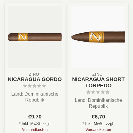
ZINO 
ZINO 
NICARAGUA GORDO
NICARAGUA SHORT
TORPEDO
Land: Dominikanische
Republik
Land: Dominikanische
Stärke: ✪✪✩✩✩
Republik
Aroma: Holz, Creme,
Stärke: ✪✪✩✩✩
€9,70
€6,70
Nuss
Aroma: Gras, Creme,
Format: ...
* Inkl. MwSt. zzgl.
* Inkl. MwSt. zzgl.
Süß
Versandkosten
Versandkosten
Format: S...