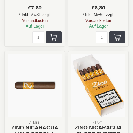
Aroma: Holz, Creme,
Stärke: ✪✪✩✩✩
€7,80
€8,80
Nuss
Aroma: Erde, Holz,
Format: ...
* Inkl. MwSt. zzgl.
* Inkl. MwSt. zzgl.
Pfeffer, Creme
Versandkosten
Versandkosten
...
Auf Lager
Auf Lager
ZINO 
ZINO 
ZINO NICARAGUA
ZINO NICARAGUA