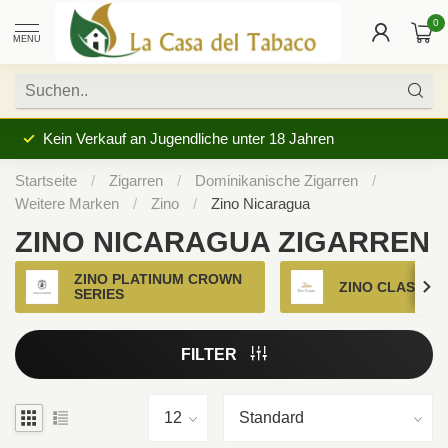
0
MENU
Kein Verkauf an Jugendliche unter 18 Jahren
Startseite
/
Zigarren
/
Dominikanische Zigarren
/
Weitere Marken
/
Zino
/
Zino Nicaragua
ZINO NICARAGUA ZIGARREN
ZINO PLATINUM CROWN
ZINO CLASSIC
SERIES
FILTER