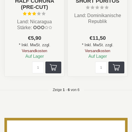
HALF CORONA
SHORT PURITOS
(PRE-CUT)
Land: Dominikanische
Republik
Land: Nicaragua
Stärke: ★★★☆☆
Stärke: ✪✪✪✩✩
Aroma: Nuss, Pfeffer,
Aroma: Zedernholz,
€5,90
€11,50
Schokolade...
Cremig, Kaffee, Gewürze
* Inkl. MwSt. zzgl.
* Inkl. MwSt. zzgl.
Form...
Versandkosten
Versandkosten
Auf Lager
Auf Lager
Zeige
1
-
6
von 6