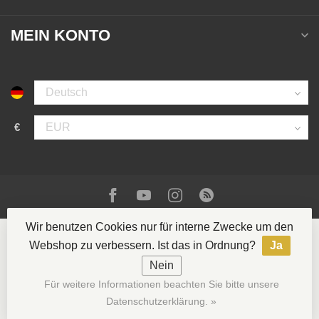
MEIN KONTO
€
Wir benutzen Cookies nur für interne Zwecke um den
Webshop zu verbessern. Ist das in Ordnung?
Ja
Nein
© Copyright 2026 La Casa del Tabaco
- Powered by
Für weitere Informationen beachten Sie bitte unsere
Lightspeed
- Theme by
Dyvelopment
Datenschutzerklärung. »