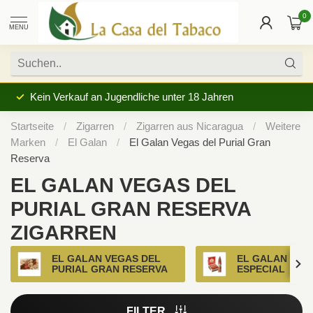
0
MENU
Kein Verkauf an Jugendliche unter 18 Jahren
Startseite
/
Zigarren
/
Zigarren aus Nicaragua
/
Weitere
Marken
/
El Galan
/
El Galan Vegas del Purial Gran
Reserva
EL GALAN VEGAS DEL
PURIAL GRAN RESERVA
ZIGARREN
EL GALAN VEGAS DEL
EL GALAN RES
PURIAL GRAN RESERVA
ESPECIAL
FILTER