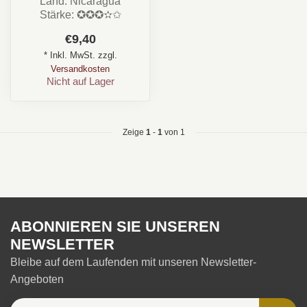
Land: Nicaragua
Stärke: ✪✪✪✫✩
Aroma: Creme, Süß,
€9,40
Erdig, Leder, Nuss, Holz
* Inkl. MwSt. zzgl.
For...
Versandkosten
Nicht auf Lager
Zeige
1
-
1
von 1
ABONNIEREN SIE UNSEREN
NEWSLETTER
Bleibe auf dem Laufenden mit unseren Newsletter-
Angeboten