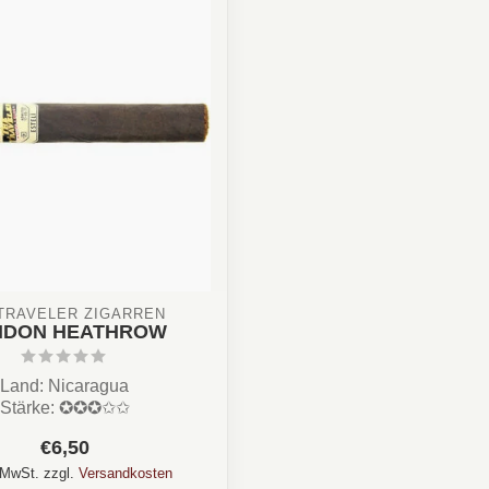
TRAVELER ZIGARREN 
NDON HEATHROW
Land: Nicaragua
Stärke: ✪✪✪✩✩
hoko, Kaffee, Nuss, Creme
€6,50
Format: /Lon...
. MwSt. zzgl.
Versandkosten