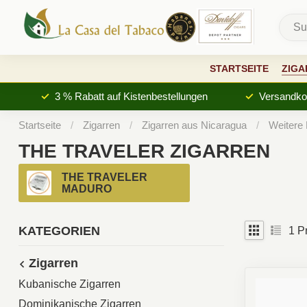
STARTSEITE
ZIGA
3 % Rabatt auf Kistenbestellungen
Versandkos
Startseite
/
Zigarren
/
Zigarren aus Nicaragua
/
Weitere
THE TRAVELER ZIGARREN
THE TRAVELER
MADURO
KATEGORIEN
1
Pr
Zigarren
Kubanische Zigarren
Dominikanische Zigarren