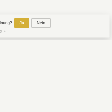
rdnung?
Ja
Nein
g. »