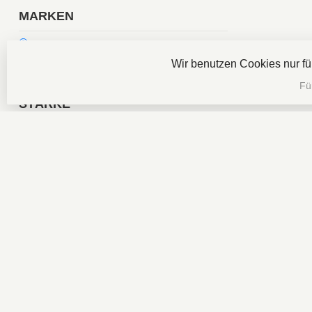
MARKEN
Alle Marken
Wir benutzen Cookies nur f
The Traveler Zigarren
Fü
STÄRKE
Mild
(1)
PREIS
Min
Max