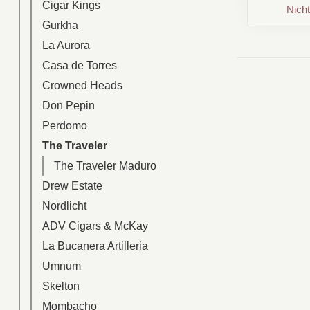
Cigar Kings
Nicht
Gurkha
La Aurora
Casa de Torres
Crowned Heads
Don Pepin
Perdomo
The Traveler
The Traveler Maduro
Drew Estate
Nordlicht
ADV Cigars & McKay
La Bucanera Artilleria
Umnum
Skelton
Mombacho