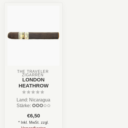
THE TRAVELER 
ZIGARREN 
LONDON
HEATHROW
Land: Nicaragua
Stärke: ✪✪✪✩✩
Aroma: Schoko, Kaffee,
€6,50
Nuss, Creme
* Inkl. MwSt. zzgl.
Format: /Lon...